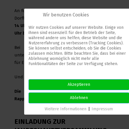
An folgenden Terminen werden wir die Karten im
Wir benutzen Cookies
Dorfhaus in Rappach zurücknehmen:
26.09.2020
14 Uhr bis 18 Uhr, 03.10.2020 10 Uhr bis 12 Uhr, 14
Wir nutzen Cookies auf unserer Website. Einige von
ihnen sind essenziell für den Betrieb der Seite,
Uhr bis 16 Uhr
während andere uns helfen, diese Website und die
Nutzererfahrung zu verbessern (Tracking Cookies).
Bei Fragen hierzu, bitte Daniela Stadtmüller
Sie können selbst entscheiden, ob Sie die Cookies
zulassen möchten. Bitte beachten Sie, dass bei einer
unter 0162 - 915 54 51, kontaktieren. Vielen Dank
Ablehnung womöglich nicht mehr alle
für Euer Verständnis.
Funktionalitäten der Seite zur Verfügung stehen.
Und auf ein baldiges Wiedersehen
Akzeptieren
Die Vorstandschaft der Sängervereinigung
Ablehnen
Rappach e. V.
Weitere Informationen
|
Impressum
EINLADUNG ZUR