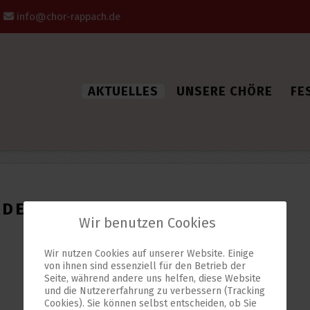
1
info@chor-rappach.de
AKTUELLES
UNSERE CHÖRE
FE
ADE
Wir benutzen Cookies
Wir nutzen Cookies auf unserer Website. Einige
von ihnen sind essenziell für den Betrieb der
Seite, während andere uns helfen, diese Website
und die Nutzererfahrung zu verbessern (Tracking
Cookies). Sie können selbst entscheiden, ob Sie