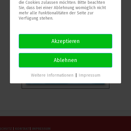
die Cookies zulassen möchten. Bitte beachten
Sie, dass bei einer Ablehnung womöglich nicht
mehr alle Funktionalitäten der Seite zur
Verfügung stehen.
Akzeptieren
Ablehnen
Weitere Informationen
|
Impressum
SCHUTZ
|
KONTAKT
|
IMPRESSUM