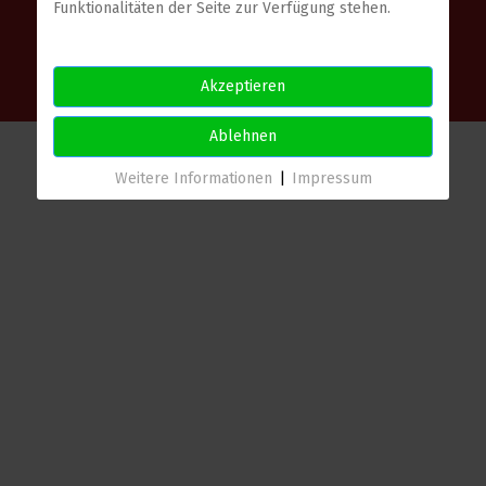
Funktionalitäten der Seite zur Verfügung stehen.
© COPYRIGHT 2024. SÄNGERVEREINIGUNG RAPPACH E.V.|
DATENSCHUTZ
|
KONTAKT
|
IMPRESSUM
Akzeptieren
Ablehnen
Weitere Informationen
|
Impressum