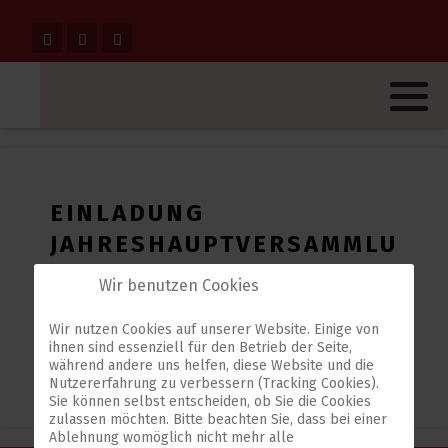
EINLADUNG
JAHRESHAUPTVERSAMMLUNG
2019
Wir benutzen Cookies
Veröffentlicht: 22. Februar 2019
Wir nutzen Cookies auf unserer Website. Einige von
ihnen sind essenziell für den Betrieb der Seite,
während andere uns helfen, diese Website und die
Nutzererfahrung zu verbessern (Tracking Cookies).
Sie können selbst entscheiden, ob Sie die Cookies
zulassen möchten. Bitte beachten Sie, dass bei einer
Ablehnung womöglich nicht mehr alle